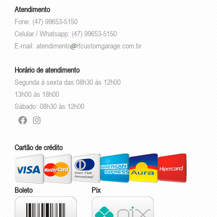
Atendimento
Fone: (47) 99653-5150
Celular / Whatsapp: (47) 99653-5150
E-mail:
atendimento
rfcustomgarage.com.br
Horário de atendimento
Segunda à sexta das 08h30 às 12h00
13h00 às 18h00
Sábado: 08h30 às 12h00
Cartão de crédito
Boleto
Pix