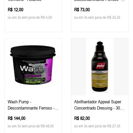
300g - Toys For Boys
R$ 12,00
R$ 73,00
ou em 3x sem juros de R$ 4,00
ou em 3x sem juros de R$ 24,33
Wash Pump -
Abrilhantador Appeal Super
Descontaminante Ferroso -
Concentrado Dressing - 300
800g - Toys For Boys
Ml - Malco
R$ 144,00
R$ 82,00
ou em 3x sem juros de R$ 48,00
ou em 3x sem juros de R$ 27,33