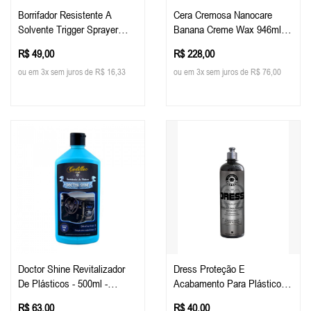
Borrifador Resistente A
Cera Cremosa Nanocare
Solvente Trigger Sprayer
Banana Creme Wax 946ml
Malco
Malco
R$ 49,00
R$ 228,00
ou em 3x sem juros de R$ 16,33
ou em 3x sem juros de R$ 76,00
Doctor Shine Revitalizador
Dress Proteção E
De Plásticos - 500ml -
Acabamento Para Plásticos
Cadillac
E Interiores 500ml - Easy
R$ 63,00
R$ 40,00