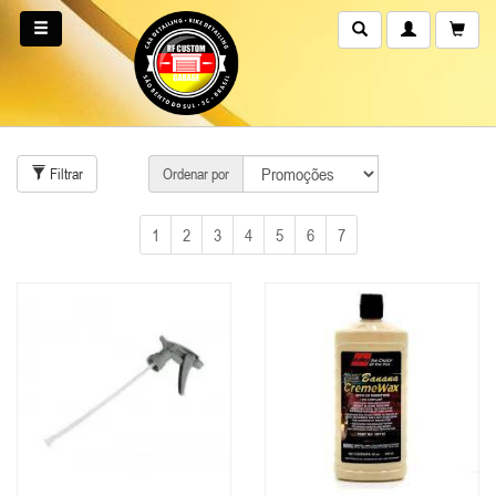
Filtrar
Ordenar por
1
2
3
4
5
6
7