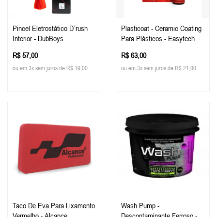
Pincel Eletrostático D`rush
Plasticoat - Ceramic Coating
Interior - DubBoys
Para Plásticos - Easytech
R$ 57,00
R$ 63,00
ou em 3x sem juros de R$ 19,00
ou em 3x sem juros de R$ 21,00
Taco De Eva Para Lixamento
Wash Pump -
Vermelho - Alcance
Descontaminante Ferroso -