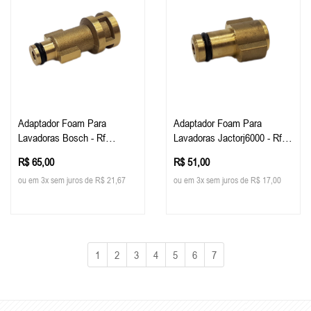
Adaptador Foam Para
Adaptador Foam Para
Lavadoras Bosch - Rf
Lavadoras Jactorj6000 - Rf
Custom
Custom
R$ 65,00
R$ 51,00
ou em 3x sem juros de R$ 21,67
ou em 3x sem juros de R$ 17,00
1
2
3
4
5
6
7