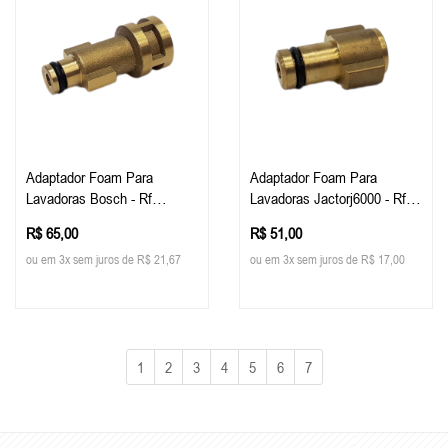
Adaptador Foam Para
Adaptador Foam Para
Lavadoras Bosch - Rf
Lavadoras Jactorj6000 - Rf
Custom
Custom
R$ 65,00
R$ 51,00
ou em 3x sem juros de R$ 21,67
ou em 3x sem juros de R$ 17,00
1
2
3
4
5
6
7