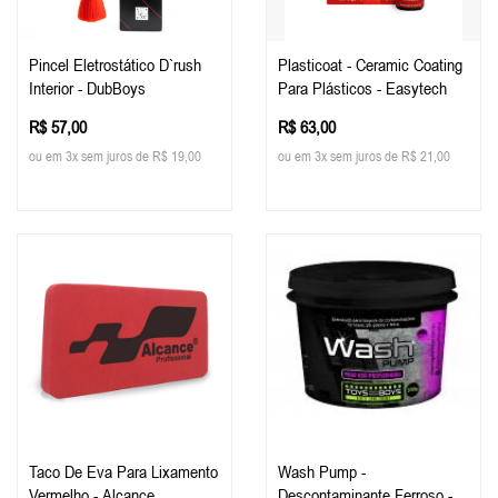
Pincel Eletrostático D`rush
Plasticoat - Ceramic Coating
Interior - DubBoys
Para Plásticos - Easytech
R$ 57,00
R$ 63,00
ou em 3x sem juros de R$ 19,00
ou em 3x sem juros de R$ 21,00
Taco De Eva Para Lixamento
Wash Pump -
Vermelho - Alcance
Descontaminante Ferroso -