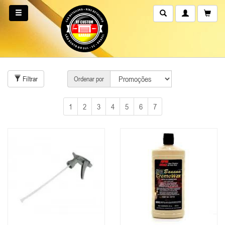
Filtrar
Ordenar por
1
2
3
4
5
6
7