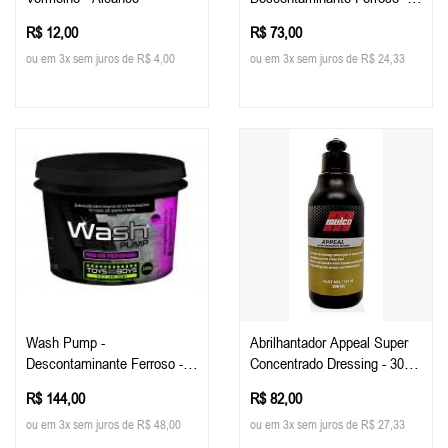
300g - Toys For Boys
R$ 12,00
R$ 73,00
ou em 3x sem juros de R$ 4,00
ou em 3x sem juros de R$ 24,33
Wash Pump -
Abrilhantador Appeal Super
Descontaminante Ferroso -
Concentrado Dressing - 300
800g - Toys For Boys
Ml - Malco
R$ 144,00
R$ 82,00
ou em 3x sem juros de R$ 48,00
ou em 3x sem juros de R$ 27,33