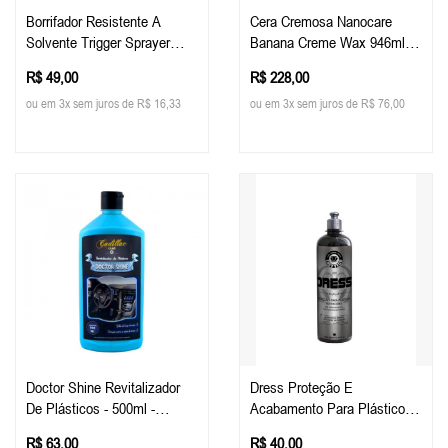
Borrifador Resistente A
Cera Cremosa Nanocare
Solvente Trigger Sprayer
Banana Creme Wax 946ml
Malco
Malco
R$ 49,00
R$ 228,00
ou em 3x sem juros de R$ 16,33
ou em 3x sem juros de R$ 76,00
Doctor Shine Revitalizador
Dress Proteção E
De Plásticos - 500ml -
Acabamento Para Plásticos
Cadillac
E Interiores 500ml - Easy
R$ 63,00
R$ 40,00