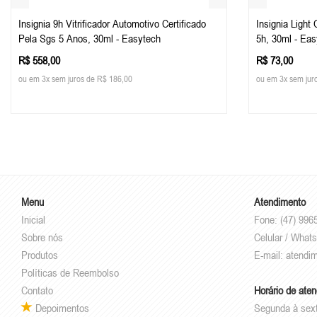
Insignia 9h Vitrificador Automotivo Certificado
Insignia Light
Pela Sgs 5 Anos, 30ml - Easytech
5h, 30ml - Ea
R$ 558,00
R$ 73,00
ou em 3x sem juros de R$ 186,00
ou em 3x sem jur
Menu
Atendimento
Inicial
Fone: (47) 996
Sobre nós
Celular / What
Produtos
E-mail:
atendi
Políticas de Reembolso
Contato
Horário de ate
Depoimentos
Segunda à sex