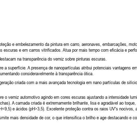
teção e embelezamento da pintura em carro, aeronaves, embarcações, motocic
as escuras e em carros vitrificados. Atua por mais tempo com eficácia e perf
destacam na transparência do verniz sobre pinturas escuras.
bre a superfície. A presença de nanopartículas atribui potenciais vantagens
aumentando consideravelmente à transparência ótica.
 criada com a mais avançada tecnologia em nano partículas de silício (SiO
verniz automotivo agindo em cores escuras ajustando a intensidade lumin
). A camada criada é extremamente brilhante, lisa e agradável ao toque, e ai
pH<9,5) e ácidos (pH>3,5). Excelente proteção contra os raios UV's nocivos, 
 mais densidade de cor, o que intensifica o brilho e age destacando e corr