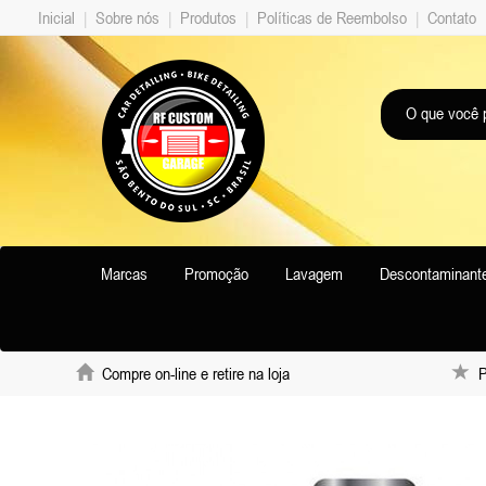
Inicial
|
Sobre nós
|
Produtos
|
Políticas de Reembolso
|
Contato
Marcas
Promoção
Lavagem
Descontaminant
Compre on-line e retire na loja
Pr