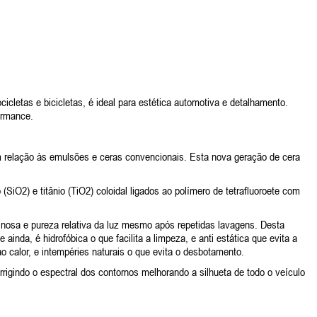
letas e bicicletas, é ideal para estética automotiva e detalhamento.
ormance.
 em relação às emulsões e ceras convencionais. Esta nova geração de cera
2) e titânio (TiO2) coloidal ligados ao polímero de tetrafluoroete com
osa e pureza relativa da luz mesmo após repetidas lavagens. Desta
nda, é hidrofóbica o que facilita a limpeza, e anti estática que evita a
ao calor, e intempéries naturais o que evita o desbotamento.
igindo o espectral dos contornos melhorando a silhueta de todo o veículo