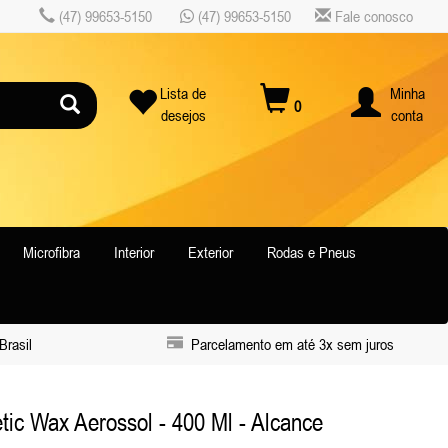
(47) 99653-5150
(47) 99653-5150
Fale conosco
Lista de
Minha
0
desejos
conta
Microfibra
Interior
Exterior
Rodas e Pneus
Brasil
Parcelamento em até 3x sem juros
ic Wax Aerossol - 400 Ml - Alcance