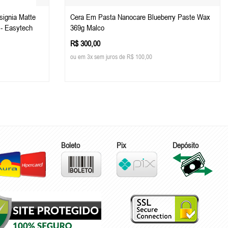
signia Matte
Cera Em Pasta Nanocare Blueberry Paste Wax
 - Easytech
369g Malco
R$ 300,00
ou em 3x sem juros de R$ 100,00
Boleto
Pix
Depósito