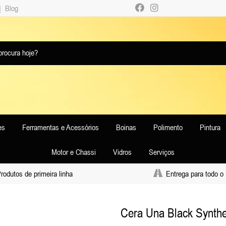
|
Blog
es
Ferramentas e Acessórios
Boinas
Polimento
Pintura
Motor e Chassi
Vidros
Serviços
odutos de primeira linha
Entrega para todo o 
Cera Una Black Synthet