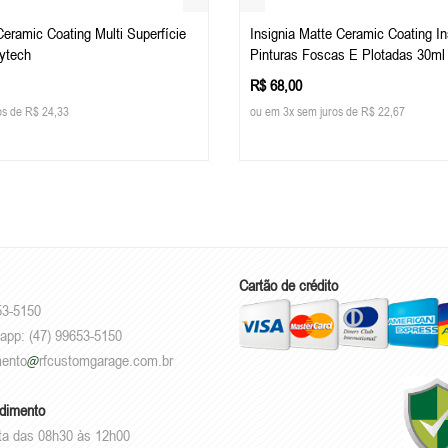
 Ceramic Coating Multi Superfície
Insignia Matte Ceramic Coating In
sytech
Pinturas Foscas E Plotadas 30ml
R$ 68,00
os de R$ 24,33
ou em 3x sem juros de R$ 22,67
Cartão de crédito
53-5150
sapp: (47) 99653-5150
mento
rfcustomgarage.com.br
ndimento
ta das 08h30 às 12h00