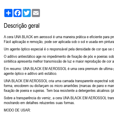
Share
Facebook
Twitter
Email
Descrição geral
A cera UNA BLACK em aerossol é uma maneira prática e eficiente para pro
Fácil aplicação e remoção, pode ser aplicada sob o sol e usada em pintur
Um agente óptico especial é o responsável pela densidade de cor que se 
O aditivo antiestático age no impedimento de fixação de pós e poeiras so
sintética apresenta melhor transmissão de luz e maior reprodução de cor 
Em resumo:
UNA BLACK EM AEROSSOL é uma cera premium de ultima geração
agente óptico e aditivo anti estático.
UNA BLACK EM AEROSSOL cria uma camada transparente espectral sobre o 
forma, encobrem ou disfarçam os micro arranhões (marcas de pano e manchas
fixação de poeira e sujeiras. Tem boa resistente a detergentes alcalinos (
Sobre a transparência do verniz, a cera UNA BLACK EM AEROSSOL transmite
mostrando em detalhes reluzentes suas formas.
MODO DE USAR: