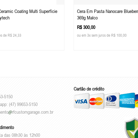
 Ceramic Coating Multi Superfície
Cera Em Pasta Nanocare Blueber
sytech
369g Malco
R$ 300,00
os de R$ 24,33
ou em 3x sem juros de R$ 100,00
Cartão de crédito
53-5150
sapp: (47) 99653-5150
mento
rfcustomgarage.com.br
ndimento
ta das 08h30 às 12h00