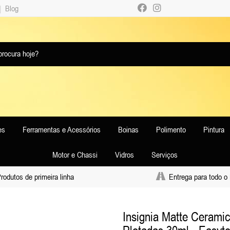
|
Blog
es
Ferramentas e Acessórios
Boinas
Polimento
Pintura
Motor e Chassi
Vidros
Serviços
odutos de primeira linha
Entrega para todo o 
Insignia Matte Ceramic