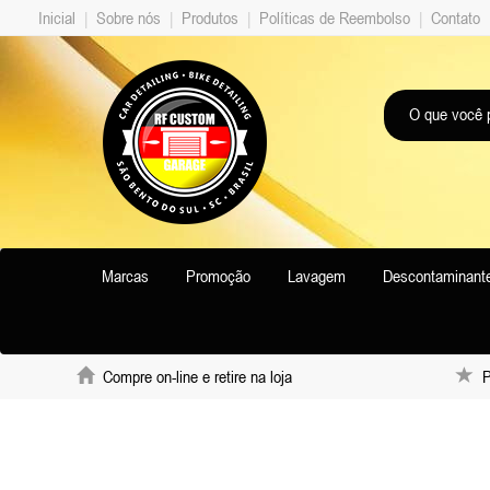
Inicial
|
Sobre nós
|
Produtos
|
Políticas de Reembolso
|
Contato
Marcas
Promoção
Lavagem
Descontaminant
Compre on-line e retire na loja
Pr