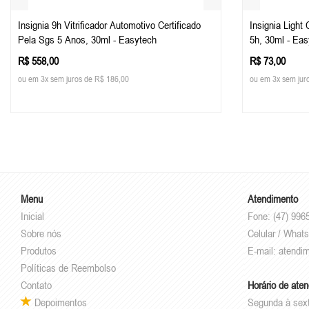
Insignia 9h Vitrificador Automotivo Certificado
Insignia Light
Pela Sgs 5 Anos, 30ml - Easytech
5h, 30ml - Ea
R$ 558,00
R$ 73,00
ou em 3x sem juros de R$ 186,00
ou em 3x sem jur
Menu
Atendimento
Inicial
Fone: (47) 996
Sobre nós
Celular / What
Produtos
E-mail:
atendi
Políticas de Reembolso
Contato
Horário de ate
Depoimentos
Segunda à sex