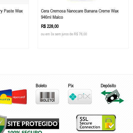
ry Paste Wax
Cera Cremosa Nanocare Banana Creme Wax
946ml Malco
R$ 228,00
ou em 3x sem juros de R$ 76,00
Boleto
Pix
Depósito