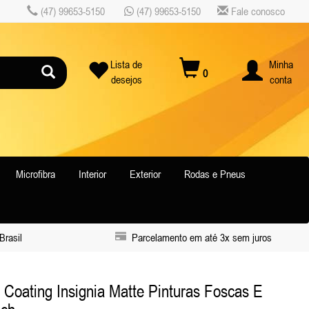
(47) 99653-5150
(47) 99653-5150
Fale conosco
Lista de
Minha
0
desejos
conta
Microfibra
Interior
Exterior
Rodas e Pneus
Brasil
Parcelamento em até 3x sem juros
 Coating Insignia Matte Pinturas Foscas E