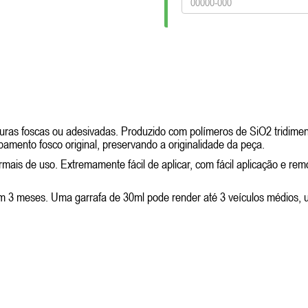
turas foscas ou adesivadas. Produzido com polímeros de SiO2 tridimens
bamento fosco original, preservando a originalidade da peça.
rmais de uso. Extremamente fácil de aplicar, com fácil aplicação e re
em 3 meses. Uma garrafa de 30ml pode render até 3 veículos médios,