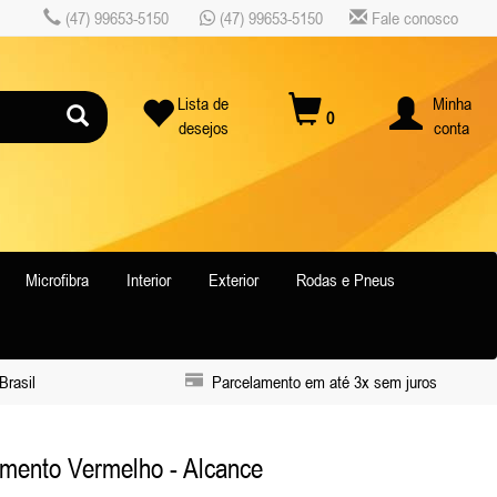
(47) 99653-5150
(47) 99653-5150
Fale conosco
Lista de
Minha
0
desejos
conta
Microfibra
Interior
Exterior
Rodas e Pneus
Brasil
Parcelamento em até 3x sem juros
mento Vermelho - Alcance