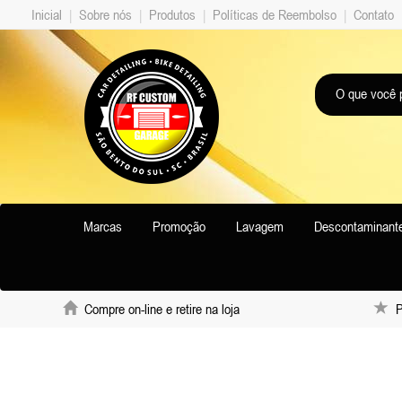
Inicial
|
Sobre nós
|
Produtos
|
Políticas de Reembolso
|
Contato
Marcas
Promoção
Lavagem
Descontaminant
Compre on-line e retire na loja
Pr