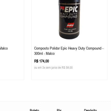
 Malco
Composto Polidor Epic Heavy Duty Compound -
300ml - Malco
R$ 174,00
ou em 3x sem juros de R$ 58,00
Boleto
Pix
Depósito