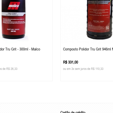
or Tru Grit - 300ml - Malco
Composto Polidor Tru Grit 946ml
R$ 331,00
os de R$ 26,33
ou em 3x sem juros de R$ 110,33
Cartão de crédito