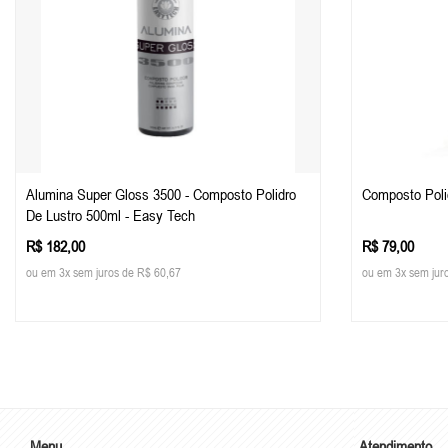
Alumina Super Gloss 3500 - Composto Polidro
Composto Polid
De Lustro 500ml - Easy Tech
R$ 182,00
R$ 79,00
ou em 3x sem juros de R$ 60,67
ou em 3x sem jur
Menu
Atendimento